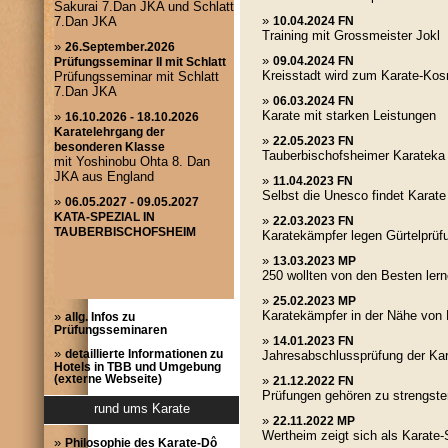
»
10.04.2024 FN
Training mit Grossmeister Jokl
»
09.04.2024 FN
Kreisstadt wird zum Karate-Ko
»
06.03.2024 FN
Karate mit starken Leistungen
»
22.05.2023 FN
Tauberbischofsheimer Karateka 
»
11.04.2023 FN
Selbst die Unesco findet Karate
»
22.03.2023 FN
Karatekämpfer legen Gürtelprüfun
»
13.03.2023 MP
250 wollten von den Besten ler
»
25.02.2023 MP
Karatekämpfer in der Nähe von
»
allg. Infos zu
Prüfungsseminaren
»
14.01.2023 FN
»
detaillierte Informationen zu
Jahresabschlussprüfung der Ka
Hotels in TBB und Umgebung
(externe Webseite)
»
21.12.2022 FN
Prüfungen gehören zu strengst
rund ums Karate
»
22.11.2022 MP
Wertheim zeigt sich als Karate-
»
Philosophie des Karate-Dô