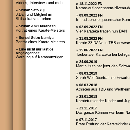
Videos, Interviews und mehr
»
18.11.2022 FN
Karate-auf-hoechstem-Niveau-de
»
Shihan Sato Yuji
8.Dan und Mitglied im
»
09.09.2022 FN
Shihankai verstorben
In traditioneller japanischer Ka
»
Shihan Anki Takahashi
»
02.09.2022 FN
Porträt eines Karate-Meisters
Vier Karateka tragen nun DAN
»
Sensei Seizo Izumiya
»
31.08.2022 FN
Porträt eines Karate-Meisters
Karate 33 DANe in TBB anwes
»
Eine nicht nur lästige
»
15.06.2022 FN
Angelegenheit:
Taubertäler Karateka bei Lehrga
Werbung auf Karateanzügen.
»
24.09.2019
Martin Huth hat jetzt den Schwa
»
08.03.2019
Sarah Wolf übertraf alle Erwart
»
08.03.2018
Athleten aus TBB und Wertheim
»
28.01.2018
Karateturnier der Kinder und Ju
»
21.11.2017
Das ganze Können war beim Na
»
07.11.2017
Erste Prüfung der Karatekinde