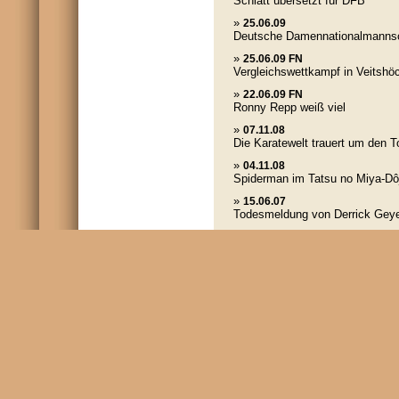
Schlatt übersetzt für DFB
»
25.06.09
Deutsche Damennationalmannsch
»
25.06.09 FN
Vergleichswettkampf in Veitshö
»
22.06.09 FN
Ronny Repp weiß viel
»
07.11.08
Die Karatewelt trauert um den 
»
04.11.08
Spiderman im Tatsu no Miya-Dô
»
15.06.07
Todesmeldung von Derrick Geye
© 
20