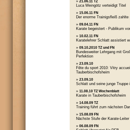
»
21.06.11 TZ
Luca Weingötz verteidigt Titel
»
15.06.11 FN
Der enorme Trainigsfleiß zahlte
»
09.04.11 FN
Karate begeistert - Publikum vo
»
10.02.11 FN
Karatelehrer Schlatt assistiert
»
09.10.2010 TZ und FN
Bundesweiter Lehrgang mit Groß
Perfektion
»
23.09.10
Fête du sport 2010: Vitry accuei
Tauberbischofsheim
»
23.09.10
Schlatt und seine junge Truppe i
»
11.08.10 TZ Wochenblatt
Karate in Tauberbischofsheim
»
14.08.09 TZ
Training führt zum nächsten Da
»
15.08.09 FN
Nächste Stufe der Karate-Leite
»
06.08.09 FN