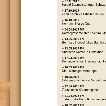
»
07.11.2017
Harald Baumeister trägt Schwar
»
27.10.2017
Zehn Karateka Erhalten neuen 
»
16.10.2017
Hermann Hesse Cup
»
04.08.2017 MP
Karategrossmeister Koichiro Ok
»
13.05.2017 FN
Bernhard Huegel (alias Bambi) 
»
13.05.2017 FN
Shotokan Karate in Perfektion
»
17.03.2017 WZ
Kontinuierliches Trainingmacht 
»
16.03.2017 FN
Die Leistungen ware topp
»
18.05.2015
Lehrgang mit Sensei Schlatt b
»
22.04.2015 FN
Zustzliches Karateangebot
»
21.04.2015 FN
Tiefer in die Kampfkunst einget
»
10.02.2014 FN