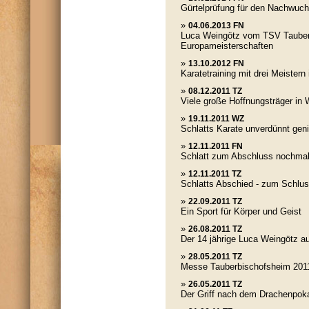
Gürtelprüfung für den Nachwuc
»
04.06.2013 FN
Luca Weingötz vom TSV Tauber
Europameisterschaften
»
13.10.2012 FN
Karatetraining mit drei Meistern
»
08.12.2011 TZ
Viele große Hoffnungsträger in 
»
19.11.2011 WZ
Schlatts Karate unverdünnt gen
»
12.11.2011 FN
Schlatt zum Abschluss nochmal
»
12.11.2011 TZ
Schlatts Abschied - zum Schlus
»
22.09.2011 TZ
Ein Sport für Körper und Geist
»
26.08.2011 TZ
Der 14 jährige Luca Weingötz a
»
28.05.2011 TZ
Messe Tauberbischofsheim 201
»
26.05.2011 TZ
Der Griff nach dem Drachenpok