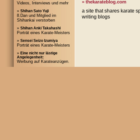
» thekarateblog.com
Videos, Interviews und mehr
a site that shares karate sp
»
Shihan Sato Yuji
8.Dan und Mitglied im
writing blogs
Shihankai verstorben
»
Shihan Anki Takahashi
Porträt eines Karate-Meisters
»
Sensei Seizo Izumiya
Porträt eines Karate-Meisters
© 
»
Eine nicht nur lästige
20
Angelegenheit:
Werbung auf Karateanzügen.