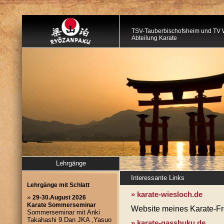
TSV-Tauberbischofsheim und TV 
Abteilung Karate
Lehrgänge
Interessante Links
» karate-wiesloch.de
Website meines Karate-Fr
» karate-gasshuku.de