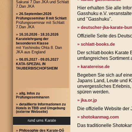
Hier erhalten Sie alle Inf
Gasshuku e.V. veranstalte
und "Gasshuku".
» deutscher-jka-karate-bu
Offizielle Seite des Deut
» schlatt-books.de
Der schlatt-books Karate 
umfangreiches Sortiment 
» karatereise.de
Begeben Sie sich auf ein
Japans Land, Leute und Ku
unvergessliches Erlebnis, 
spüren werden.
»
allg. Infos zu
Prüfungsseminaren
» jka.or.jp
»
detaillierte Informationen zu
Die offizielle Website der
Hotels in TBB und Umgebung
(externe Webseite)
» shotokanmag.com
rund ums Karate
Das traditionelle Shotok
»
Philosophie des Karate-Dô