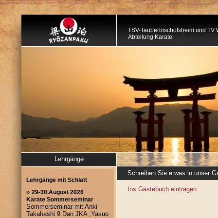
TSV-Tauberbischofsheim und TV 
Abteilung Karate
Lehrgänge
Schreiben Sie etwas in unser 
Ins Gästebuch eintragen