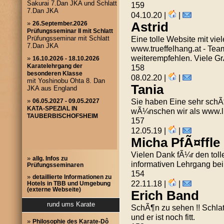
159
04.10.20 |
|
Astrid
Eine tolle Website mit vie
www.trueffelhang.at - Team
weiterempfehlen. Viele G
158
08.02.20 |
|
Tania
Sie haben Eine sehr schÃ¶n
wÃ¼nschen wir als www.l
157
12.05.19 |
|
Micha PfÃ¤ffle
Vielen Dank fÃ¼r den tol
»
allg. Infos zu
informativen Lehrgang be
Prüfungsseminaren
154
»
detaillierte Informationen zu
22.11.18 |
|
Hotels in TBB und Umgebung
(externe Webseite)
Erich Band
rund ums Karate
SchÃ¶n zu sehen !! Schlatt
und er ist noch fitt.
»
Philosophie des Karate-Dô