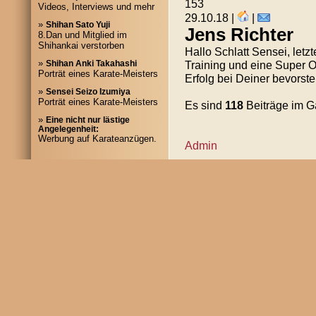
153
Videos, Interviews und mehr
29.10.18 |
|
»
Shihan Sato Yuji
Jens Richter
8.Dan und Mitglied im
Shihankai verstorben
Hallo Schlatt Sensei, letz
»
Training und eine Super O
Shihan Anki Takahashi
Porträt eines Karate-Meisters
Erfolg bei Deiner bevors
»
Sensei Seizo Izumiya
Porträt eines Karate-Meisters
Es sind
118
Beiträge im 
»
Eine nicht nur lästige
Angelegenheit:
Werbung auf Karateanzügen.
Admin
© 
20