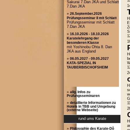
1
1
H
E
Z
S
1
1
H
b
W
1
2
H
s
»
allg. Infos zu
w
Prüfungsseminaren
G
»
1
detaillierte Informationen zu
Hotels in TBB und Umgebung
2
(externe Webseite)
rund ums Karate
H
a
»
Philosophie des Karate-Dô
e