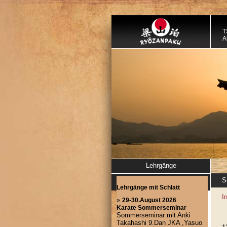
T
A
Lehrgänge
S
I