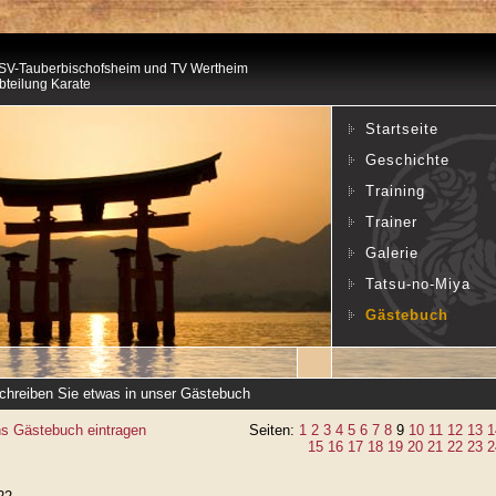
SV-Tauberbischofsheim und TV Wertheim
bteilung Karate
Startseite
Geschichte
Training
Trainer
Galerie
Tatsu-no-Miya
Gästebuch
chreiben Sie etwas in unser Gästebuch
ns Gästebuch eintragen
Seiten:
1
2
3
4
5
6
7
8
9
10
11
12
13
1
15
16
17
18
19
20
21
22
23
2