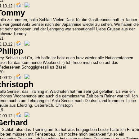
22
4.10.12 |
|
Tommy
allo zusammen, hallo Schlatt Vielen Dank für die Gastfreundschaft in Tauber.
s war genial Anki Sensei nach der Japanreise wieder zu sehen. Wir haben die
eit sehr genossen und der Lehrgang war sensationell! Liebe Grüsse aus der
chweiz Tommy
21
0.10.12 |
|
Philipp
ey Schlatt und Co, Ich hoffe ihr habt auch brav wieder alle Nationenfahnen
ereit für das kommende Weekend :-) Ich freue mich schon auf das
iedersehen Schoggigriessli us Basel
20
4.09.12 |
|
christoph
allo Sensei, das Training in Waidhofen hat mir sehr gut gefallen. Es war ein
chönes Wochenende und auch die gemeinsame Zeit beim Rainer war toll. Ich
erde auch zum Lehrgang mit Anki Sensei nach Deutschland kommen. Liebe
rüße aus Eferding, Österreich. Christoph
19
0.09.12 |
|
Gerhard
i Schlatt also das Training am Sa hat was hergegeben.Leider hatte ich Fr u.S
rbeiten müssen mit Fensterbau. Ich möchte mich bedanken für so ein
xzelentes Training. Ich bin relativ bei vielen anderen Trainings u. auch Trainer