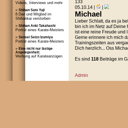
133
Videos, Interviews und mehr
05.10.14 |
|
»
Shihan Sato Yuji
Michael
8.Dan und Mitglied im
Shihankai verstorben
Lieber Schlatt, da es ja b
»
bin ich im Netz auf Deine
Shihan Anki Takahashi
Porträt eines Karate-Meisters
ist eine reine Freude und 
Gerne erinnere ich mich 
»
Sensei Seizo Izumiya
Porträt eines Karate-Meisters
Trainingszeiten aus verga
Dich herzlich... Oss Michae
»
Eine nicht nur lästige
Angelegenheit:
Werbung auf Karateanzügen.
Es sind
118
Beiträge im 
Admin
© 
20