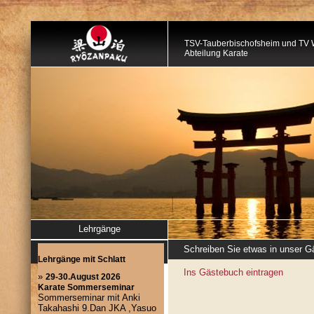
TSV-Tauberbischofsheim und TV 
Abteilung Karate
Lehrgänge
Schreiben Sie etwas in unser 
Ins Gästebuch eintragen