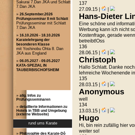
137
27.09.15 |
|
Hans-Dieter Li
Eine schöne und informati
Werbung kann ich nicht so 
Kostenfrage, gerade wenn 
betreibt!Oss
136
28.06.15 |
|
Christoph
Hallo Schlatt. Danke noc
lehrreiche Wochenende in
135
28.03.15 |
|
Anonymous
»
allg. Infos zu
well
Prüfungsseminaren
134
»
detaillierte Informationen zu
13.03.15 |
|
Hotels in TBB und Umgebung
(externe Webseite)
Hugo
rund ums Karate
Hi, bin rein zufällig hie
weiter so!
»
Philosophie des Karate-Dô