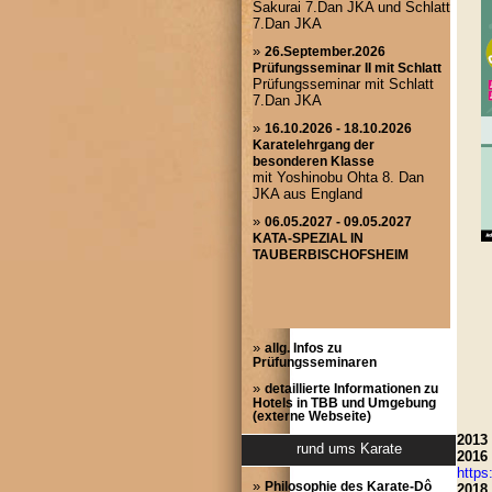
»
allg. Infos zu
Prüfungsseminaren
»
detaillierte Informationen zu
Hotels in TBB und Umgebung
(externe Webseite)
2013
rund ums Karate
2016
http
»
Philosophie des Karate-Dô
2018