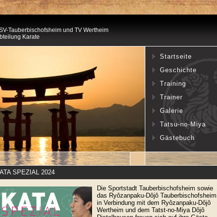
SV-Tauberbischofsheim und TV Wertheim
bteilung Karate
Startseite
Geschichte
Training
Trainer
Galerie
Tatsu-no-Miya
Gästebuch
ATA SPEZIAL 2024
Die Sportstadt Tauberbischofsheim sowie
das Ryôzanpaku-Dôjô Tauberbischofsheim
in Verbindung mit dem Ryôzanpaku-Dôjô
Wertheim und dem Tatst-no-Miya Dôjô