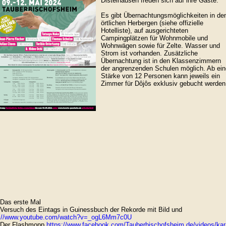
Distelhausen freuen sich auf ihre Gäste.
Es gibt Übernachtungsmöglichkeiten in de
örtlichen Herbergen (siehe offizielle
Hotelliste), auf ausgerichteten
Campingplätzen für Wohnmobile und
Wohnwägen sowie für Zelte. Wasser und
Strom ist vorhanden. Zusätzliche
Übernachtung ist in den Klassenzimmern
der angrenzenden Schulen möglich. Ab ein
Stärke von 12 Personen kann jeweils ein
Zimmer für Dôjôs exklusiv gebucht werden
Das erste Mal
Versuch des Eintags in Guinessbuch der Rekorde mit Bild und
s://www.youtube.com/watch?v=_ogL6Mm7c0U
Der Flashmopp
https://www.facebook.com/Tauberbischofsheim.de/videos/kar