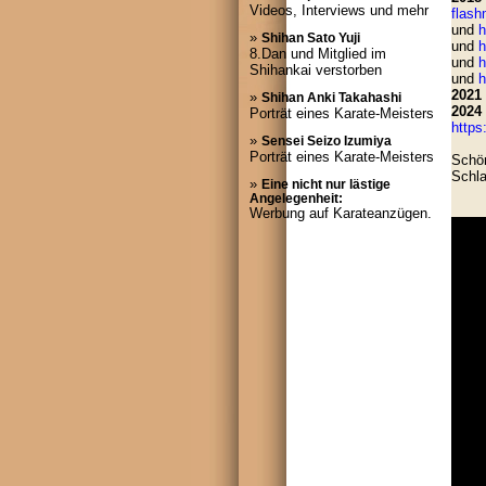
Videos, Interviews und mehr
flash
und
h
»
Shihan Sato Yuji
und
h
8.Dan und Mitglied im
und
h
Shihankai verstorben
und
h
2021
»
Shihan Anki Takahashi
2024
Porträt eines Karate-Meisters
http
»
Sensei Seizo Izumiya
Porträt eines Karate-Meisters
Schö
Schla
»
Eine nicht nur lästige
Angelegenheit:
Werbung auf Karateanzügen.