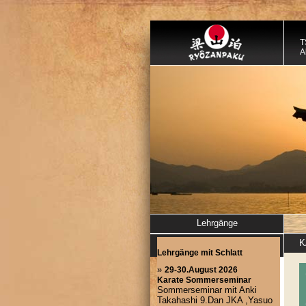
T
A
Lehrgänge
K