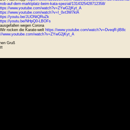
mob-auf-dem-marktplatz-beim-kata-spezial/1314325428712358/
ttps://www.youtube.com/watch?v=ZYwG2jKyt_A
ttps://www.youtube.com/watch?v=I_0vt3W7klA
ttps://youtu.be/JLlONtQRuZk
ttps://youtu.be/NHpQ0-LBOFs
ausgefallen wegen Corona
Wir rocken die Karate-welt
https://www.youtube.com/watch?v=DveqR-jlB8c
s://www.youtube.com/watch?v=ZYwG2jKyt_A
nen Gruß
tt