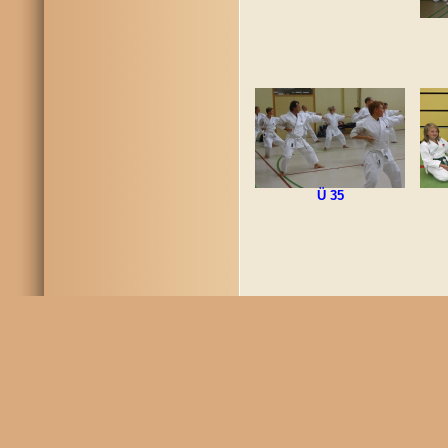
Ü 35
© 
20