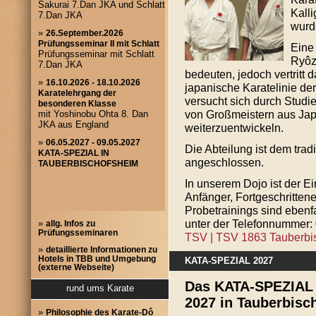
Kall
wurde
Eine
Ryôz
bedeuten, jedoch vertritt 
japanische Karatelinie d
versucht sich durch Stud
von Großmeistern aus Ja
weiterzuentwickeln.
Die Abteilung ist dem tr
angeschlossen.
In unserem Dojo ist der Ei
Anfänger, Fortgeschritten
Probetrainings sind ebenfa
unter der Telefonnummer:
»
allg. Infos zu
Prüfungsseminaren
TSV | TSV 1863 Tauberbis
»
detaillierte Informationen zu
Hotels in TBB und Umgebung
KATA-SPEZIAL 2027
(externe Webseite)
Das KATA-SPEZIAL f
rund ums Karate
2027 in Tauberbisch
»
Philosophie des Karate-Dô